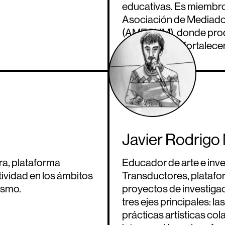
educativas. Es miembro 
Asociación de Mediado
(AMECUM), donde produ
públicas para fortalecer 
Javier Rodrigo
ra, plataforma
Educador de arte e inv
tividad en los ámbitos
Transductores, platafor
rismo.
proyectos de investiga
tres ejes principales: l
prácticas artísticas co