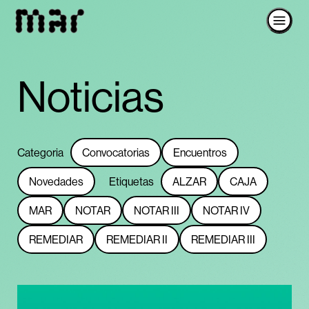
Noticias
Categoria
Convocatorias
Encuentros
Novedades
Etiquetas
ALZAR
CAJA
MAR
NOTAR
NOTAR III
NOTAR IV
REMEDIAR
REMEDIAR II
REMEDIAR III