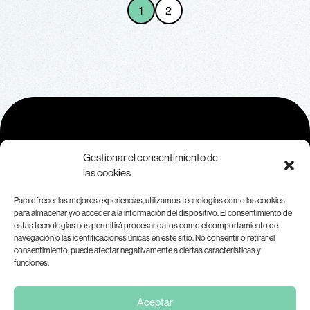
1
2
Contacto
Gestionar el consentimiento de
las cookies
Para más información sobre MAR, contáctanos a
Para ofrecer las mejores experiencias, utilizamos tecnologías como las cookies
través de
info@marplataforma.org.
para almacenar y/o acceder a la información del dispositivo. El consentimiento de
Aviso legal
estas tecnologías nos permitirá procesar datos como el comportamiento de
navegación o las identificaciones únicas en este sitio. No consentir o retirar el
consentimiento, puede afectar negativamente a ciertas características y
funciones.
Aceptar