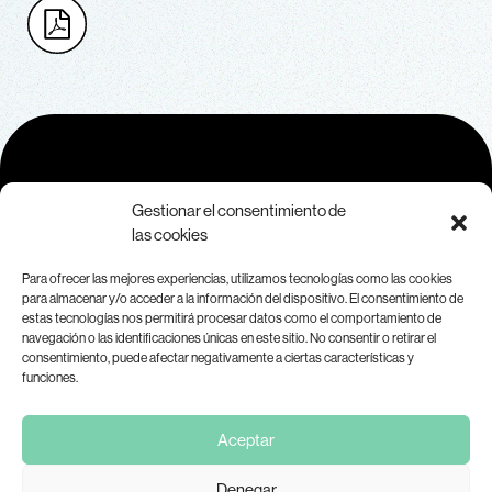
Contacto
Gestionar el consentimiento de
las cookies
Para más información sobre MAR, contáctanos a
Para ofrecer las mejores experiencias, utilizamos tecnologías como las cookies
través de
info@marplataforma.org.
para almacenar y/o acceder a la información del dispositivo. El consentimiento de
Aviso legal
estas tecnologías nos permitirá procesar datos como el comportamiento de
navegación o las identificaciones únicas en este sitio. No consentir o retirar el
consentimiento, puede afectar negativamente a ciertas características y
funciones.
Aceptar
Denegar