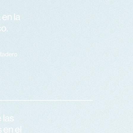
 en la
co.
atadero
 las
 en el