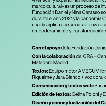
«Rehacer y expandir la mediación cu
marco cultural» es un proceso de i
Fundación Daniel y Nina Carasso so
durante el año 2021 y la pandemia 
una disciplina que se caracteriza po
empoderamiento y transformación s
Con el apoyo
de la Fundación Danie
Con la colaboración
del CRA – Cent
Matadero Madrid
Textos:
Equipo motor AMECUM forma
Riquelme y Jara Blanco + voz coral 
Comunicación y textos web:
Susan
Edición de textos:
Celina Poloni 
Diseño y conceptualización del 