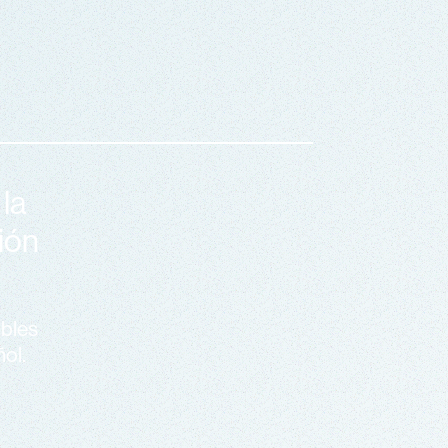
la
ción
ibles
ñol.