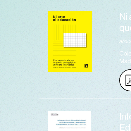
Ni 
que
Año: 
Cole
Madr
Inf
Ed