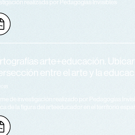
stigación realizada por Pedagogías Invisibles
rtografías arte+educación. Ubicar 
ersección entre el arte y la educa
2018
rme de investigación realizado por Pedagogías Invis
ca de la figura del arteeducador en el territorio espa