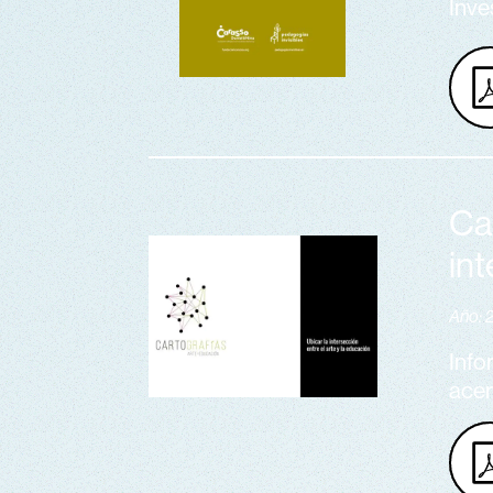
Inve
Ca
int
Año: 
Info
acer