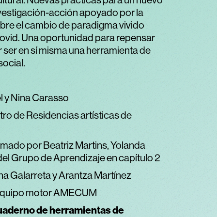
ltural. Nuevas prácticas para un nuevo
nvestigación-acción apoyado por la
bre el cambio de paradigma vivido
Covid. Una oportunidad para repensar
r ser en sí misma una herramienta de
ocial.
l y Nina Carasso
ro de Residencias artísticas de
do por Beatriz Martins, Yolanda
del Grupo de Aprendizaje en capítulo 2
a Galarreta y Arantza Martínez
y Equipo motor AMECUM
Cuaderno de herramientas de