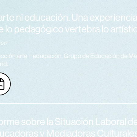
arte ni educación. Una experiencia
 lo pedagógico vertebra lo artísti
2017
cción arte + educación. Grupo de Educación de M
id.
orme sobre la Situación Laboral de
ucadoras y Mediadoras Culturales