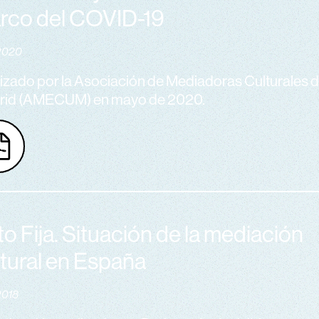
rco del COVID-19
2020
izado por la Asociación de Mediadoras Culturales 
rid (AMECUM) en mayo de 2020.
o Fija. Situación de la mediación
ltural en España
2018