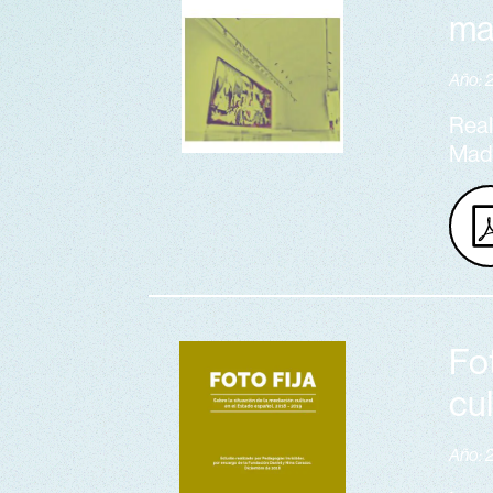
ma
Año: 
Real
Mad
Fot
cu
Año: 