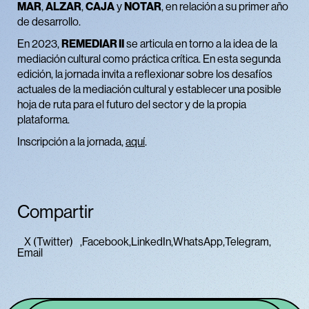
MAR
,
ALZAR
,
CAJA
y
NOTAR
, en relación a su primer año
de desarrollo.
En 2023,
REMEDIAR II
se articula en torno a la idea de la
mediación cultural como práctica crítica. En esta segunda
edición, la jornada invita a reflexionar sobre los desafíos
actuales de la mediación cultural y establecer una posible
hoja de ruta para el futuro del sector y de la propia
plataforma.
Inscripción a la jornada,
aquí
.
Compartir
X (Twitter)
Facebook
LinkedIn
WhatsApp
Telegram
Email