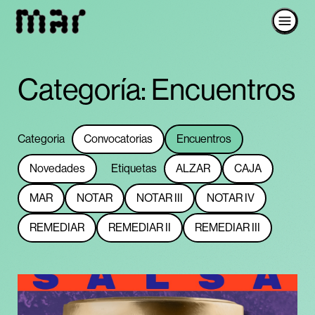
Categoría:
Encuentros
Categoria
Convocatorias
Encuentros
Novedades
Etiquetas
ALZAR
CAJA
MAR
NOTAR
NOTAR III
NOTAR IV
REMEDIAR
REMEDIAR II
REMEDIAR III