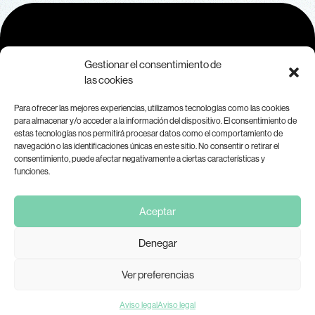
Contacto
Gestionar el consentimiento de
las cookies
Para más información sobre MAR, contáctanos a
Para ofrecer las mejores experiencias, utilizamos tecnologías como las cookies
través de
info@marplataforma.org.
para almacenar y/o acceder a la información del dispositivo. El consentimiento de
Aviso legal
estas tecnologías nos permitirá procesar datos como el comportamiento de
navegación o las identificaciones únicas en este sitio. No consentir o retirar el
consentimiento, puede afectar negativamente a ciertas características y
funciones.
Aceptar
Denegar
Ver preferencias
Aviso legal
Aviso legal