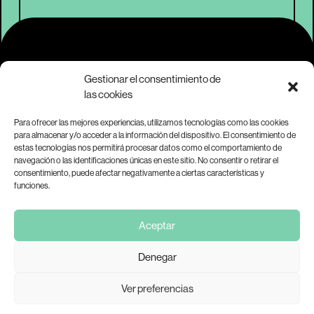
Contacto
Gestionar el consentimiento de
las cookies
Para más información sobre MAR, contáctanos a
Para ofrecer las mejores experiencias, utilizamos tecnologías como las cookies
través de
info@marplataforma.org.
para almacenar y/o acceder a la información del dispositivo. El consentimiento de
Aviso legal
estas tecnologías nos permitirá procesar datos como el comportamiento de
navegación o las identificaciones únicas en este sitio. No consentir o retirar el
consentimiento, puede afectar negativamente a ciertas características y
funciones.
Aceptar
Denegar
Ver preferencias