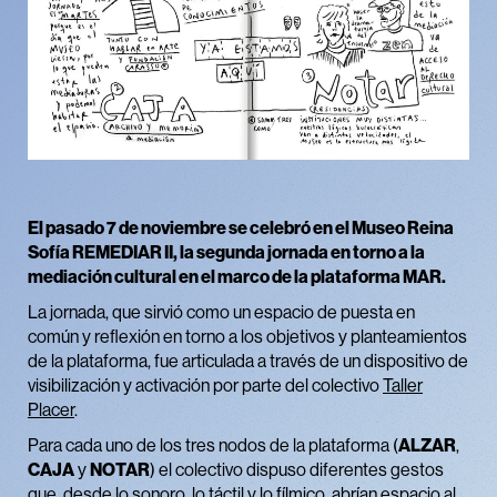
El pasado 7 de noviembre se celebró en el Museo Reina
Sofía REMEDIAR II, la segunda jornada en torno a la
mediación cultural en el marco de la plataforma MAR.
La jornada, que sirvió como un espacio de puesta en
común y reflexión en torno a los objetivos y planteamientos
de la plataforma, fue articulada a través de un dispositivo de
visibilización y activación por parte del colectivo
Taller
Placer
.
Para cada uno de los tres nodos de la plataforma (
ALZAR
,
CAJA
y
NOTAR
) el colectivo dispuso diferentes gestos
que, desde lo sonoro, lo táctil y lo fílmico, abrían espacio al