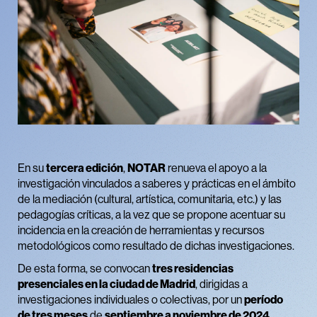
En su
tercera edición
,
NOTAR
renueva el apoyo a la
investigación vinculados a saberes y prácticas en el ámbito
de la mediación (cultural, artística, comunitaria, etc.) y las
pedagogías críticas, a la vez que se propone acentuar su
incidencia en la creación de herramientas y recursos
metodológicos como resultado de dichas investigaciones.
De esta forma, se convocan
tres residencias
presenciales en la ciudad de Madrid
, dirigidas a
investigaciones individuales o colectivas, por un
período
de
tres meses
de
septiembre a noviembre de 2024
.